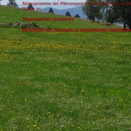
Abbauprozesse der Mikroorganismen angewiesen und die
Masse an.
Trägermaterial: Quarzmehl
Referenzen von Penergetic-w verwendenden Unternehm