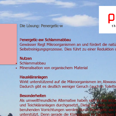
Die Lösung: Penergetic-­w
P
energetic­-aw Schlammabbau
Gewässer Regt Mikroorganismen an und fördert die natü
Selbstreinigungsprozesse. Dies führt zu einer Reduktio
Nutzen
Schlammabbau
Mineralisation von organischem Material
Hauskläranlagen
Wirkt unterstützend auf die Mikroorganismen im Abwass
Dadurch gibt es deutlich weniger Geruch (auch in Toilet
Besonderheiten
Als umweltfreundliche Alternative haben sich in den le
und Teichkläranlagen durchgesetzt. Diese auf dem natürl
beruhenden Vorrichtungen werden durch Penergetic-aw i
unterstützt. Denn gerade die Kläranlagen im häuslichen 