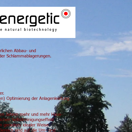
rlichen Abbau- und
n der Schlammablagerungen.
er.
ten) Optimierung der Anlagenleistung
tzten Jahren mehr und mehr Haus-
ichen Selbstreinigungseffekt
n geradezu idealer Weise
Bereich sind auf die Um- und