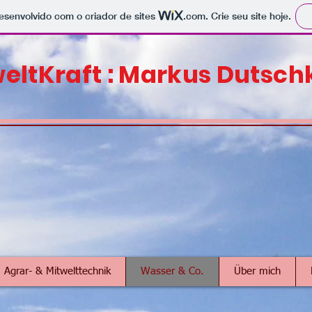
 desenvolvido com o criador de sites
.com
. Crie seu site hoje.
eltKraft : Markus Dutsch
Agrar- & Mitwelttechnik
Wasser & Co.
Über mich