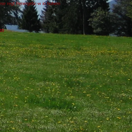
se regt Penergetic-w in hohem
en